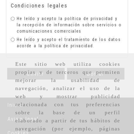
Condiciones legales
He leído y acepto la
política de privacidad
y
la recepción de información sobre servicios o
comunicaciones comerciales
He leído y acepto el tratamiento de los datos
acorde a la
política de privacidad
.
Este sitio web utiliza cookies
propias y de terceros que permiten
Enviar
Borrar
mejorar la usabilidad de
navegación, analizar el uso de la
web y mostrar publicidad
relacionada con tus preferencias
Inicio
sobre la base de un perfil
Aviso legal
elaborado a partir de tus hábitos de
navegación (por ejemplo, páginas
Cookies