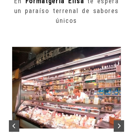
En
Formatgeria Elisa
te espera
un paraíso terrenal de sabores
únicos
Anterior
Sigu