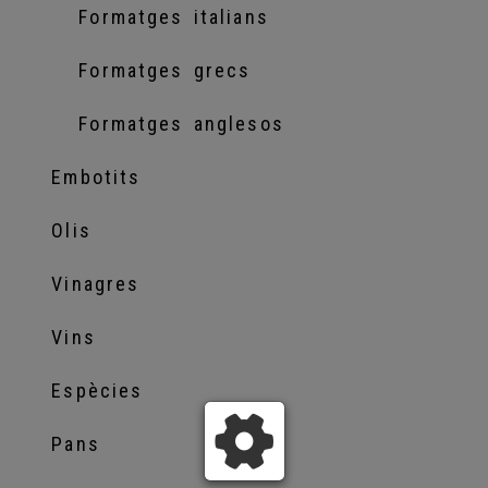
Formatges italians
Formatges grecs
Formatges anglesos
Embotits
Olis
Vinagres
Vins
Espècies
Pans