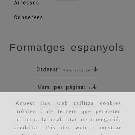
Arrosses
Conserves
Formatges espanyols
Ordenar:
Preu: ascendent
Núm. per pàgina:
12
Aquest lloc web utilitza cookies
Carregant resultats
pròpies i de tercers que permeten
millorar la usabilitat de navegació,
analitzar l'ús del web i mostrar