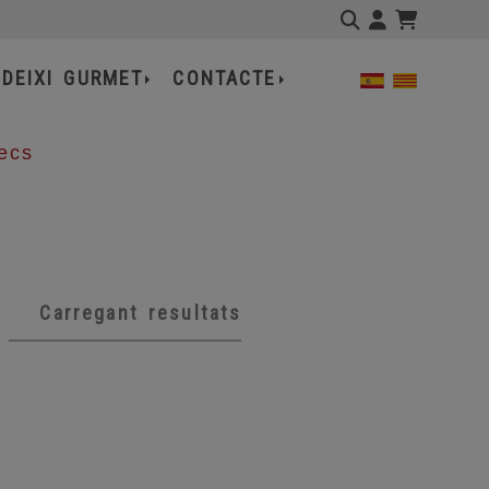
3 181 137
Identifíca
DEIXI GURMET
CONTACTE
ecs
Carregant resultats